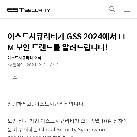
검
메
색
뉴
이스트시큐리티가 GSS 2024에서 LL
상
본
문
세
M 보안 트렌드를 알려드립니다!
제
컨
목
이스트시큐리티 소식
텐
by
알약5
2024. 9. 2. 16:13
츠
본
댓
문
글
달
기
안녕하세요. 이스트시큐리티입니다.
보안 전문 기업 이스트시큐리티가 오는 9월 10일 전자신
문이 주최하는 Global Security Symposium