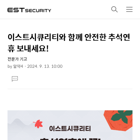
검
메
색
뉴
이스트시큐리티와 함께 안전한 추석연
상
본
문
세
휴 보내세요!
제
컨
목
전문가 기고
텐
by
알약4
2024. 9. 13. 10:00
츠
본
댓
문
글
달
기