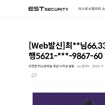
이스트시큐리티 
알약人 이야기
이벤트
시
[Web발신]최**님66
상
본
문
세
행5621-***-9867-6
제
컨
목
텐
안전한 PC&모바일 세상/스미싱 알림
by
알약4
2024. 9.
본
츠
댓
문
글
달
기