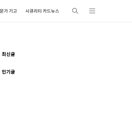
문가 기고
시큐리티 카드뉴스
검
메
색
뉴
추
최신글
가
정
인기글
보