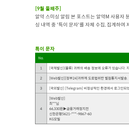
[9월 둘째주]
알약 스미싱 알림 본 포스트는 알약M 사용자 
싱 내역 중 '특이 문자'를 자체 수집, 집계하
특이 문자
No.
1
[국제발신](물류) 귀하의 배송 정보에 오류가 있습니다. 지금 바로
2
[Web발신][정부24]귀하께 도로법위반 벌점통지서발송. 내용
3
[국외발신] [Telegram] 비정상적인 환경에서 로그인되었습니
[Web발신]
최**님
4
66,330원▶금융거래정지전
신한은행5621-***-9867-60
KG모빌