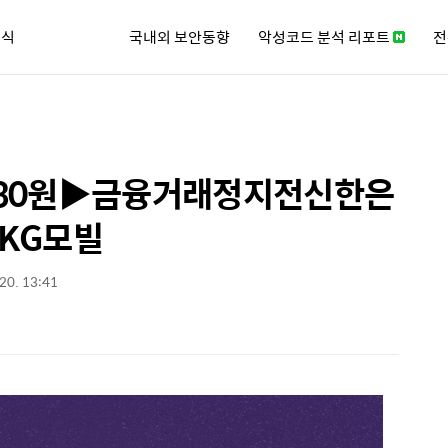
소식
국내외 보안동향
악성코드 분석 리포트
전
큐리티 뉴스레터
,330원▶금융거래정지전신한은
0 KG모빌
 20. 13:41