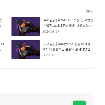
더보기
상품
[국외발신] 귀하의 과속운전 및 신호위
응모
반 벌점 고지서 정상발송. 내용확인:hx
b
xp://goc.pu**.b**
2024.09.27
 SG
[국외발신] Telegram회원님의 계정
 신
에서 비정상적인 활동이 감지되었습니
사
다.본인 인증을 완료해주시기 바랍니
2024.09.06
 휴대
다 t****em-h.org/
험)
경제
체대
6**