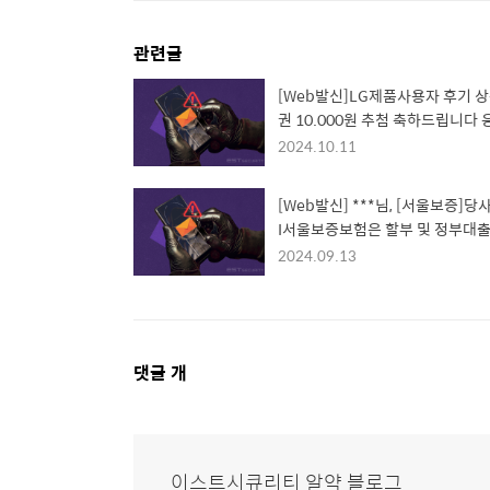
관련글
[Web발신]LG제품사용자 후기 
권 10.000원 추첨 축하드립니다 
신청 hxxps://ren****g.com/jo
2024.10.11
[Web발신] ***님, [서울보증]당사
I서울보증보험은 할부 및 정부대출,
원보증 관련 국가보증기관으로 당
2024.09.13
장기연체기록으로 인해 본인명의
폰 개통불가, 신원보증(직장 4대보
가입불가 및 직장입사제한우려, 
활동 차질생길 수 있으니 빠른 연
댓
댓글
개
금 변제 바랍니다. 담당 02-2***-
*
글
영
역
이스트시큐리티 알약 블로그