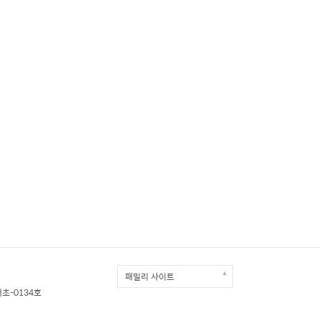
▲
패밀리 사이트
서초-0134호