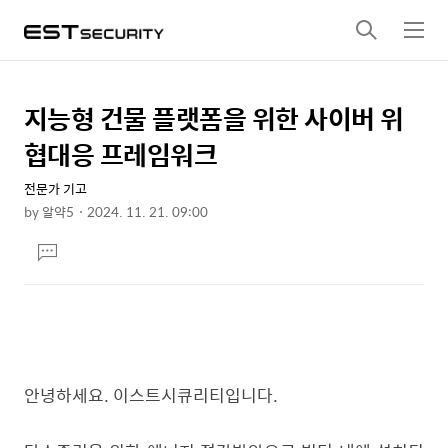
검
메
색
뉴
지능형 건물 플랫폼을 위한 사이버 위
상
본
문
세
협대응 프레임워크
제
컨
목
전문가 기고
텐
by
알약5
2024. 11. 21. 09:00
츠
본
댓
문
글
달
기
안녕하세요. 이스트시큐리티입니다.