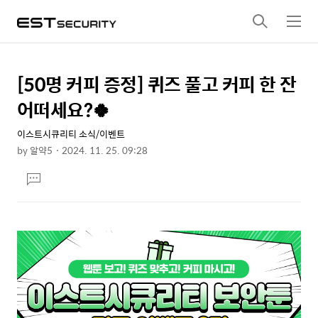
검
메
색
뉴
[50명 커피 증정] 퀴즈 풀고 커피 한 잔
상
본
문
세
어떠세요?🍀
제
컨
목
이스트시큐리티 소식/이벤트
텐
by
알약5
2024. 11. 25. 09:28
츠
본
댓
문
글
달
기