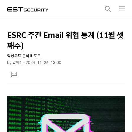
검
메
색
뉴
ESRC 주간 Email 위협 통계 (11월 셋
상
본
문
세
째주)
제
컨
목
악성코드 분석 리포트
텐
by
알약1
2024. 11. 26. 13:00
츠
본
댓
문
글
달
기