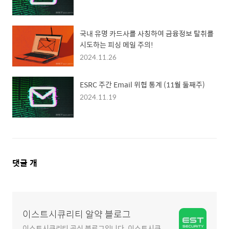
국내 유명 카드사를 사칭하여 금융정보 탈취를
시도하는 피싱 메일 주의!
2024.11.26
ESRC 주간 Email 위협 통계 (11월 둘째주)
2024.11.19
댓
댓글
개
글
영
역
이스트시큐리티 알약 블로그
이스트시큐리티 공식 블로그입니다. 이스트시큐