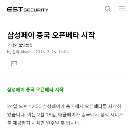
검
메
색
뉴
삼성페이 중국 오픈베타 시작
상
본
문
세
국내외 보안동향
제
컨
by
알약(Alyac)
2016. 2. 26. 14:04
목
본
텐
댓
문
츠
글
달
기
삼성페이 중국 오픈베타 시작
24일 오후 12:00 삼성페이가 중국에서 오픈베타를 시작하
였습니다. 이는
2월 18일, 애플페이가 중국에서 정식 서비스
를 제공하기 시작한 일주일 후 입니다.