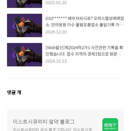
le.com/l**/
2025.01.20
010******* 배우자되시죠? 오피스텔성매매업
소, 안마방등 다수 불법유흥업소 출입기록 가지
고 있는데요
2024.12.20
[Web발신]제2024하2가1 사건관련 기록을 확
인했습니다. 접수 지역의 경제1팀으로 방문요
망 5**.pl/27**
2024.12.13
댓
댓글
개
글
영
역
이스트시큐리티 알약 블로그
이스트시큐리티 공식 블로그입니다. 이스트시큐