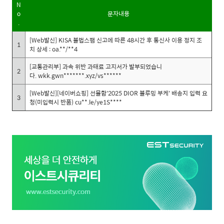
N
o
문자내용
.
[Web발신] KISA 불법스팸 신고에 따른 48시간 후 통신사 이용 정지 조
1
치 상세 : oa.**/**4
[교통관리부] 과속 위반 과태료 고지서가 발부되었습니
2
다. wkk.gwn*******.xyz/vs******
[Web발신][네이버쇼핑] 선물함'2025 DIOR 블루밍 부케' 배송지 입력 요
3
청(미입력시 반품) cu**.le/ye1S****