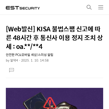
검
메
색
뉴
[Web발신] KISA 불법스팸 신고에 따
상
본
문
세
른 48시간 후 통신사 이용 정지 조치 상
제
컨
세 : oa.**/**4
목
텐
안전한 PC&모바일 세상/스미싱 알림
츠
by
알약4
2025. 1. 10. 14:58
본
댓
문
글
달
기