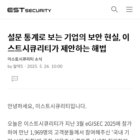
검
메
색
뉴
설문 통계로 보는 기업의 보안 현실, 이
상
본
문
세
스트시큐리티가 제안하는 해법
제
컨
목
이스트시큐리티 소식
텐
by
알약5
2025. 5. 26. 10:00
츠
본
댓
문
글
달
기
안녕하세요, 이스트시큐리티입니다.
오늘은 이스트시큐리티가 지난 3월 eGISEC 2025에 참가
하여 만난 1,969명의 고객분들께서 참여해주신 '국내 기