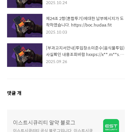
2025.10.24
제24조 2항(혼합투기)에대한 납부메시지가 도
착하였습니다. https://boc.hudaa.fit
2025.10.03
[부과고지서안내]투입장소미준수(음식물투입)
사실확인 내용조회바람 hxxps://x**.m**s.h
air
2025.09.26
댓
댓글
개
글
영
역
이스트시큐리티 알약 블로그
이스트시큐리티 공식 블로그입니다. 이스트시큐