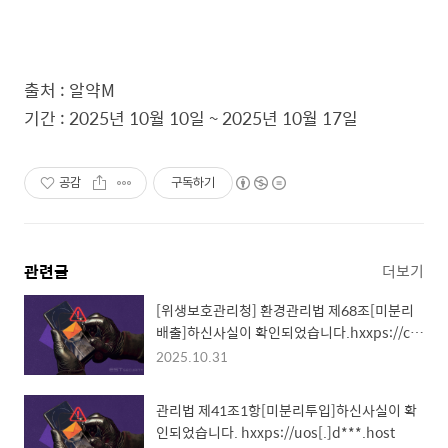
출처 : 알약M
기간 : 2025년 10월 10일 ~ 2025년 10월 17일
공감
구독하기
관련글
더보기
[위생보호관리청] 환경관리법 제68조[미분리
배출]하신사실이 확인되었습니다.hxxps://co
x.***d.host
2025.10.31
관리법 제41조1항[미분리투입]하신사실이 확
인되었습니다. hxxps://uos[.]d***.host