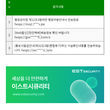
N
o
문자내용
.
행정관리청 제12조3항위반 행정처분안내서 전송완료.
1
hxxps://moy[.]***s.pw
[Web발신][한진택배]배송정보 확인 바랍니다.
2
hxxps://gos*****f[.]com/a
(통보서발급안내)제32조3항(혼합투기)하신 사실확인내용를 전송하였습
3
니다. hxxps://yor.****s[.]uno