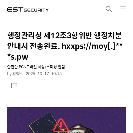
검
메
색
뉴
행정관리청 제12조3항위반 행정처분
상
본
문
세
안내서 전송완료. hxxps://moy[.]**
제
컨
*s.pw
목
텐
안전한 PC&모바일 세상/스미싱 알림
츠
by
알약4
2025. 10. 17. 10:18
본
댓
문
글
달
기