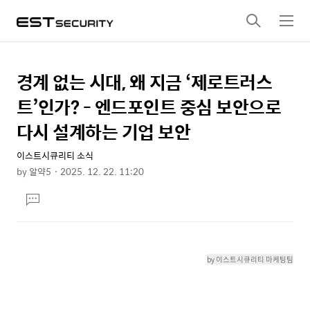
검
메
색
뉴
경계 없는 시대, 왜 지금 ‘제로트러스
상
본
문
세
트’인가? - 엔드포인트 중심 보안으로
제
컨
다시 설계하는 기업 보안
목
텐
이스트시큐리티 소식
츠
by
알약5
2025. 12. 22. 11:20
본
댓
문
글
달
기
by 이스트시큐리티 마케팅팀