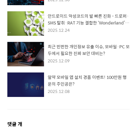
안드로이드 악성코드의 발 빠른 진화 - 드로퍼·
SMS 탈취·RAT 기능 결합한 ‘Wonderland’
확산
2025.12.24
최근 빈번한 개인정보 유출 이슈, 모바일·PC 모
두에서 필요한 진짜 보안 대비는?
2025.12.09
알약 모바일 앱 설치 경품 이벤트! 100만원 행
운의 주인공은?
2025.12.08
댓
댓글
개
글