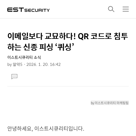
검
메
색
뉴
이메일보다 교묘하다! QR 코드로 침투
상
본
문
세
하는 신종 피싱 ‘퀴싱’
제
컨
목
이스트시큐리티 소식
텐
by
알약5
2026. 1. 20. 16:42
츠
본
댓
문
글
달
기
by 이스트시큐리티 마케팅팀
안녕하세요, 이스트시큐리티입니다.