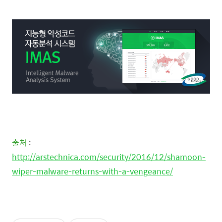
출처
:
http://arstechnica.com/security/2016/12/shamoon-
wiper-malware-returns-with-a-vengeance/