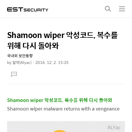
검
메
색
뉴
Shamoon wiper 악성코드, 복수를
상
본
문
세
위해 다시 돌아와
제
컨
목
국내외 보안동향
텐
by
알약(Alyac)
2016. 12. 2. 15:35
츠
본
댓
문
글
달
기
Shamoon wiper 악성코드, 복수를 위해 다시 돌아와
Shamoon wiper malware returns with a vengeance