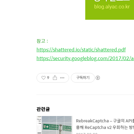
참고 :
https://shattered.io/static/shattered.pdf
https://security.googleblog.com/2017/02/a
9
구독하기
관련글
RebreakCaptcha – 구글의 API
용해 ReCaptcha v2 우회하는 
발견 돼