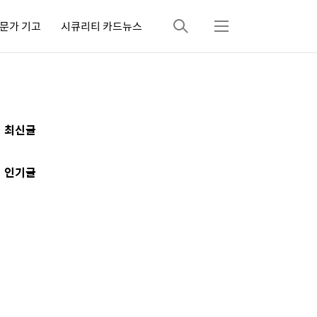
문가 기고
시큐리티 카드뉴스
검
메
색
뉴
추
최신글
가
정
인기글
보