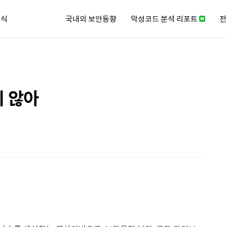
소식
국내외 보안동향
악성코드 분석 리포트
전
큐리티 뉴스레터
지 않아