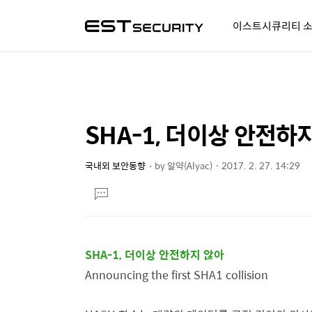
이스트시큐리티 
알약人 이야기
이벤트
시
SHA-1, 더이상 안전하
상
본
문
세
제
국내외 보안동향
by
알약(Alyac)
2017. 2. 27. 14:29
컨
본
목
텐
댓
문
글
츠
달
기
SHA-1, 더이상 안전하지 않아
Announcing the first SHA1 collision