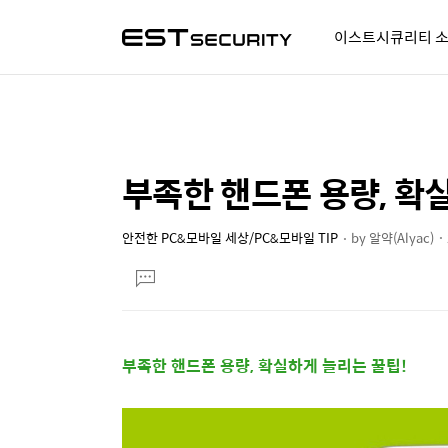
이스트시큐리티 
알약人 이야기
이벤트
시
부족한 핸드폰 용량, 확
상
본
문
세
제
안전한 PC&모바일 세상/PC&모바일 TIP
by
알약(Alyac)
컨
본
목
텐
댓
문
글
츠
달
기
부족한 핸드폰 용량, 확실하게 늘리는 꿀팁!