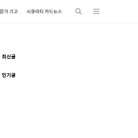
문가 기고
시큐리티 카드뉴스
검
메
색
뉴
추
최신글
가
정
인기글
보