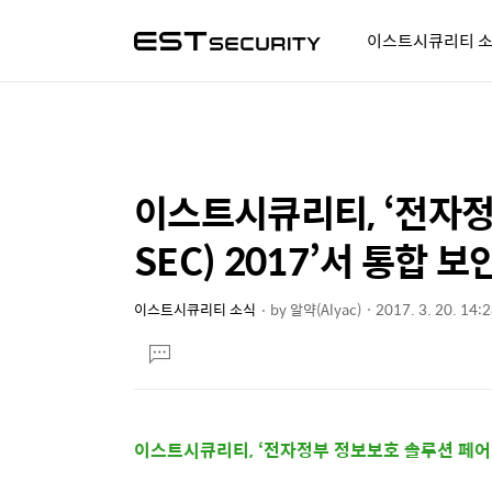
이스트시큐리티 
알약人 이야기
이벤트
시
이스트시큐리티, ‘전자정
상
본
문
세
SEC) 2017’서 통합 
제
컨
목
텐
이스트시큐리티 소식
by
알약(Alyac)
2017. 3. 20. 14:
본
츠
댓
문
글
달
기
이스트시큐리티,
‘전자정부 정보보호 솔루션 페어(e