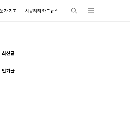
문가 기고
시큐리티 카드뉴스
검
메
색
뉴
추
최신글
가
정
인기글
보