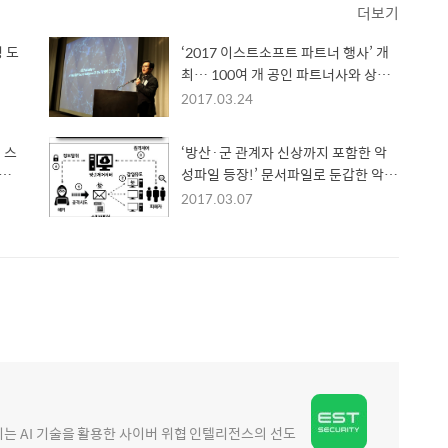
더보기
 도
‘2017 이스트소프트 파트너 행사’ 개
최… 100여 개 공인 파트너사와 상생
방안 도모
2017.03.24
 스
‘방산·군 관계자 신상까지 포함한 악
여전히
성파일 등장!’ 문서파일로 둔갑한 악성
파일 감염 주의
2017.03.07
 AI 기술을 활용한 사이버 위협 인텔리전스의 선도