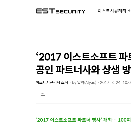
이스트시큐리티 
알약人 이야기
이벤트
시
‘2017 이스트소프트 파
상
본
문
세
공인 파트너사와 상생 방
제
컨
목
텐
이스트시큐리티 소식
by
알약(Alyac)
2017. 3. 24. 10:
본
츠
댓
문
글
달
기
‘2017 이스트소프트 파트너 행사’ 개최… 100