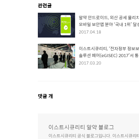
관련글
알약 안드로이드, 외산 공세 물리
모바일 보안앱 분야 ‘국내 1위’ 달
2017.04.18
이스트시큐리티, ‘전자정부 정보
솔루션 페어(eGISEC) 2017’서 
보안 방향 제시
2017.03.20
댓
댓글
개
글
영
역
이스트시큐리티 알약 블로그
이스트시큐리티 공식 블로그입니다. 이스트시큐리티는