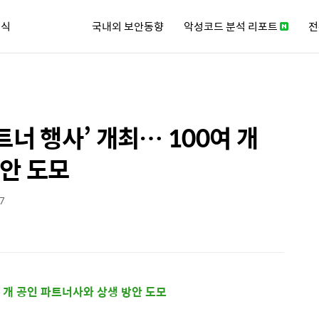
소식
국내외 보안동향
악성코드 분석 리포트
전
큐리티 뉴스레터
트너 행사’ 개최… 100여 개
안 도모
07
여 개 공인 파트너사와 상생 방안 도모