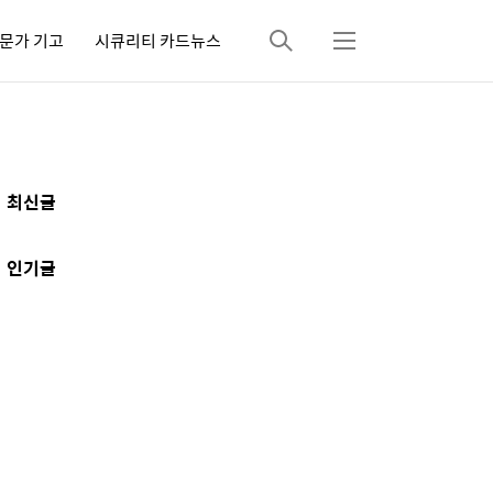
문가 기고
시큐리티 카드뉴스
검
메
색
뉴
추
최신글
가
정
인기글
보