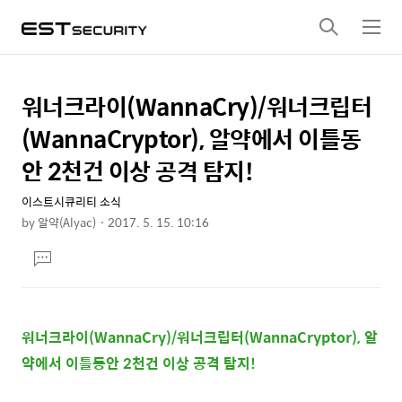
검
메
색
뉴
워너크라이(WannaCry)/워너크립터
상
본
문
세
(WannaCryptor), 알약에서 이틀동
제
컨
안 2천건 이상 공격 탐지!
목
텐
이스트시큐리티 소식
츠
by
알약(Alyac)
2017. 5. 15. 10:16
본
댓
문
글
달
기
워너크라이(WannaCry)/워너크립터(WannaCryptor), 알
약에서 이틀동안 2천건 이상 공격 탐지!