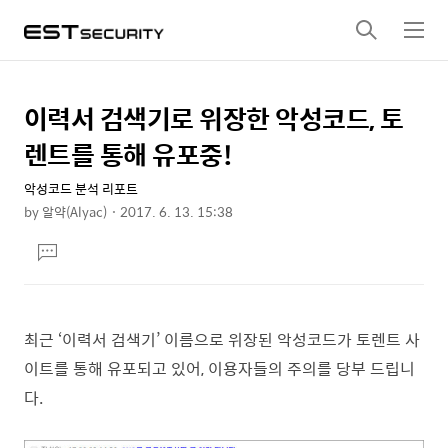
검
메
색
뉴
이력서 검색기로 위장한 악성코드, 토
상
본
문
세
렌트를 통해 유포중!
제
컨
목
악성코드 분석 리포트
텐
by
알약(Alyac)
2017. 6. 13. 15:38
츠
본
댓
문
글
달
기
최근 ‘이력서 검색기’ 이름으로 위장된 악성코드가 토렌트 사
이트를 통해 유포되고 있어, 이용자들의 주의를 당부 드립니
다.