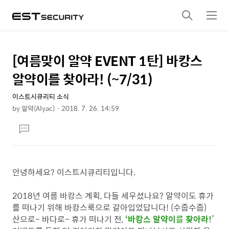
검
메
색
뉴
[여름맞이 알약 EVENT 1탄] 바캉스
상
본
문
세
알약이를 찾아라! (~7/31)
제
컨
목
이스트시큐리티 소식
텐
by
알약(Alyac)
2018. 7. 26. 14:59
츠
본
댓
문
글
달
기
안녕하세요? 이스트시큐리티입니다.
2018년 여름 바캉스 계획, 다들 세우셨나요? 알약이도 휴가
를 떠나기 위해 바캉스룩으로 갈아입었답니다! (수줍수줍)
산으로~ 바다로~ 휴가 떠나기 전,
‘바캉스 알약이를 찾아라!
’