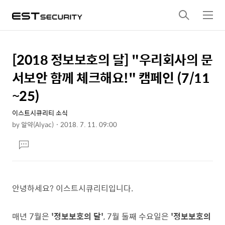
검
메
색
뉴
[2018 정보보호의 달] "우리회사의 문
상
본
문
세
서보안 함께 체크해요!" 캠페인 (7/11
제
컨
~25)
목
텐
이스트시큐리티 소식
츠
by
알약(Alyac)
2018. 7. 11. 09:00
본
댓
문
글
달
기
안녕하세요? 이스트시큐리티입니다.
매년 7월은
'정보보호의 달'
, 7월 둘째 수요일은
'정보보호의