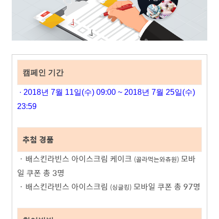
캠페인 기간
· 2018년 7월 11일(수) 09:00 ~ 2018년 7
월 25
일(수
)
23:59
추첨 경품
·
배스킨라빈스 아이
스크림 케이크
모바
(골라먹는와츄원)
일 쿠폰
총 3명
·
배스킨라빈스 아이스크림
모바일 쿠폰
총 97명
(싱글킹)