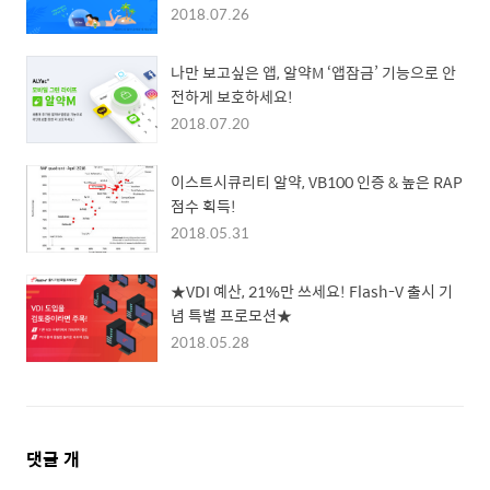
2018.07.26
나만 보고싶은 앱, 알약M ‘앱잠금’ 기능으로 안
전하게 보호하세요!
2018.07.20
이스트시큐리티 알약, VB100 인증 & 높은 RAP
점수 획득!
2018.05.31
★VDI 예산, 21%만 쓰세요! Flash-V 출시 기
념 특별 프로모션★
2018.05.28
댓
댓글
개
글