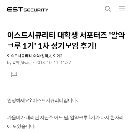
검
메
색
뉴
이스트시큐리티 대학생 서포터즈 '알약
상
본
문
세
크루 1기' 1차 정기모임 후기!
제
컨
목
이스트시큐리티 소식/알약人 이야기
텐
by
알약(Alyac)
2018. 10. 11. 11:37
츠
본
댓
문
글
달
기
안녕하세요? 이스트시큐리티입니다.
가을비가 내리던 지난주 어느 날, 알약크루 1기가 다시 한자리
에 모였습니다.