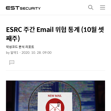
검
메
색
뉴
ESRC 주간 Email 위협 통계 (10월 셋
상
본
문
세
째주)
제
컨
목
악성코드 분석 리포트
텐
by
알약1
2020. 10. 28. 09:00
츠
본
댓
문
글
달
기