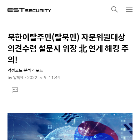
검
메
색
뉴
북한이탈주민(탈북민) 자문위원대상
상
본
문
세
의견수렴 설문지 위장 北 연계 해킹 주
제
컨
의!
목
텐
악성코드 분석 리포트
츠
by
알약4
2022. 5. 9. 11:44
본
댓
문
글
달
기