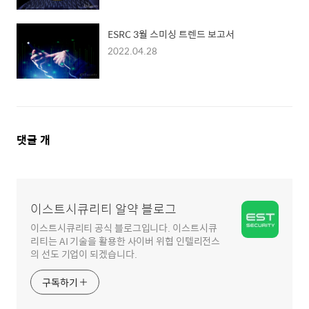
ESRC 3월 스미싱 트렌드 보고서
2022.04.28
댓
댓글
개
글
영
역
이스트시큐리티 알약 블로그
이스트시큐리티 공식 블로그입니다. 이스트시큐
리티는 AI 기술을 활용한 사이버 위협 인텔리전스
의 선도 기업이 되겠습니다.
구독하기