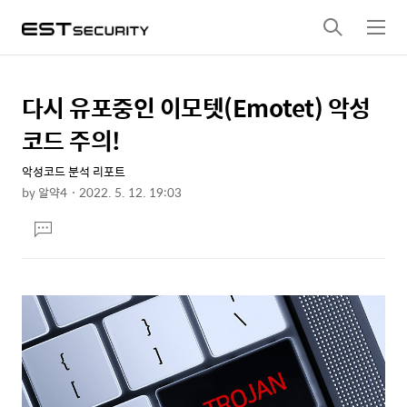
검
메
색
뉴
다시 유포중인 이모텟(Emotet) 악성
상
본
문
세
코드 주의!
제
컨
목
악성코드 분석 리포트
텐
by
알약4
2022. 5. 12. 19:03
츠
본
댓
문
글
달
기