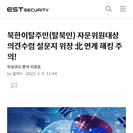
검
메
색
뉴
북한이탈주민(탈북민) 자문위원대상
상
본
문
세
의견수렴 설문지 위장 北 연계 해킹 주
제
컨
의!
목
텐
악성코드 분석 리포트
츠
by
알약4
2022. 5. 9. 11:44
본
댓
문
글
달
기