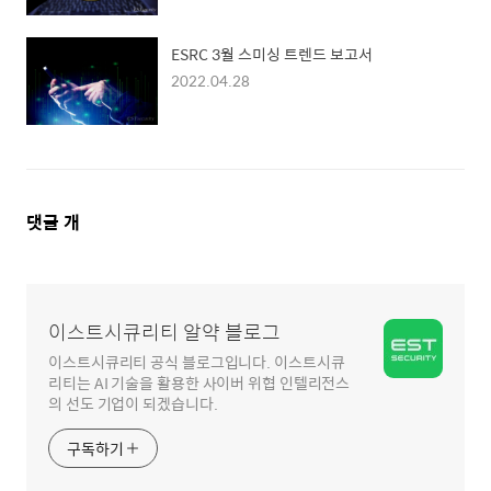
ESRC 3월 스미싱 트렌드 보고서
2022.04.28
댓
댓글
개
글
영
역
이스트시큐리티 알약 블로그
이스트시큐리티 공식 블로그입니다. 이스트시큐
리티는 AI 기술을 활용한 사이버 위협 인텔리전스
의 선도 기업이 되겠습니다.
구독하기