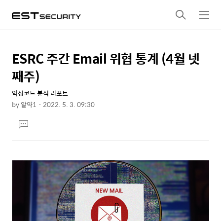
검
메
색
뉴
ESRC 주간 Email 위협 통계 (4월 넷
상
본
문
세
째주)
제
컨
목
악성코드 분석 리포트
텐
by
알약1
2022. 5. 3. 09:30
츠
본
댓
문
글
달
기