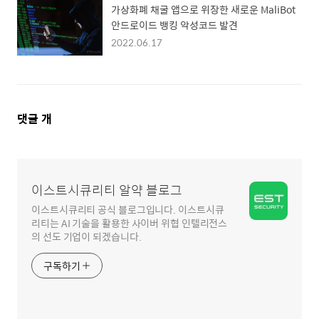
가상화폐 채굴 앱으로 위장한 새로운 MaliBot
안드로이드 뱅킹 악성코드 발견
2022.06.17
댓
댓글
개
글
영
역
이스트시큐리티 알약 블로그
이스트시큐리티 공식 블로그입니다. 이스트시큐
리티는 AI 기술을 활용한 사이버 위협 인텔리전스
의 선도 기업이 되겠습니다.
구독하기