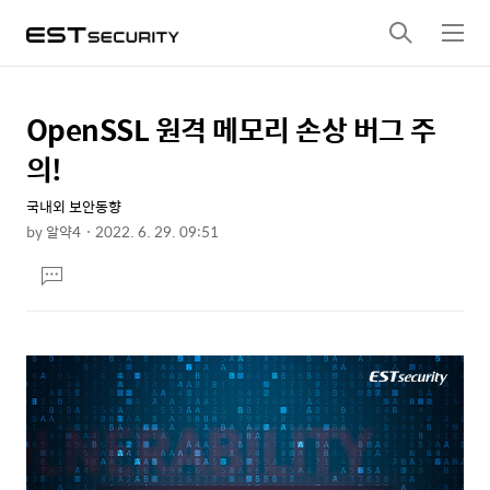
검
메
색
뉴
OpenSSL 원격 메모리 손상 버그 주
상
본
문
세
의!
제
컨
목
국내외 보안동향
텐
by
알약4
2022. 6. 29. 09:51
츠
본
댓
문
글
달
기