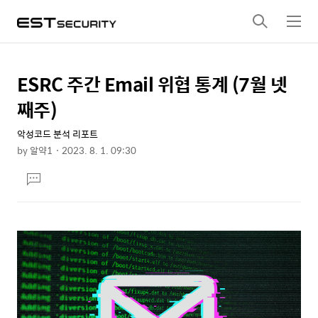
검
메
색
뉴
ESRC 주간 Email 위협 통계 (7월 넷
상
본
문
세
째주)
제
컨
목
악성코드 분석 리포트
텐
by
알약1
2023. 8. 1. 09:30
츠
본
댓
문
글
달
기