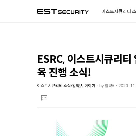
이스트시큐리티 
알약人 이야기
이벤트
시
ESRC, 이스트시큐리티
상
본
문
세
육 진행 소식!
제
컨
목
텐
이스트시큐리티 소식/알약人 이야기
by
알약5
2023. 11.
본
츠
댓
문
글
달
기