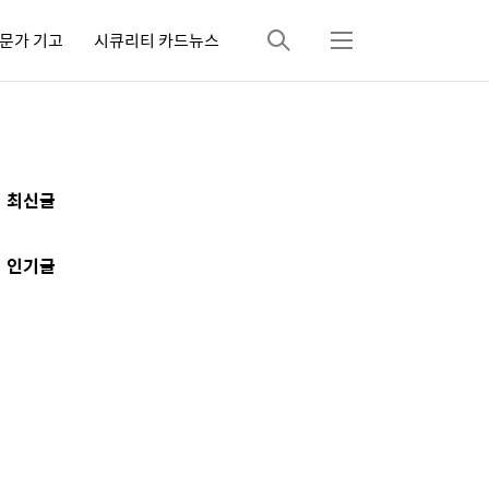
문가 기고
시큐리티 카드뉴스
검
메
색
뉴
추
최신글
가
정
인기글
보