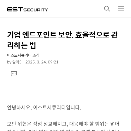
검
메
색
뉴
기업 엔드포인트 보안, 효율적으로 관
상
본
문
세
리하는 법
제
컨
목
이스트시큐리티 소식
텐
by
알약5
2025. 3. 24. 09:21
츠
본
댓
문
글
달
기
안녕하세요, 이스트시큐리티입니다.
보안 위협은 점점 정교해지고, 대응해야 할 범위는 넓어