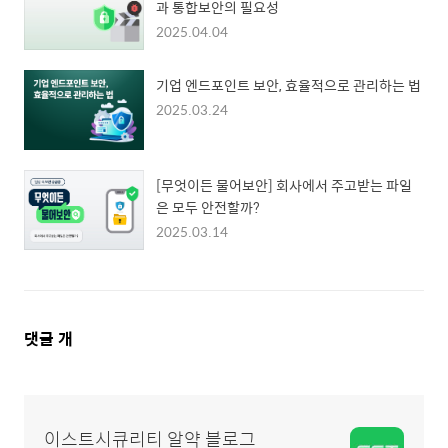
과 통합보안의 필요성
2025.04.04
기업 엔드포인트 보안, 효율적으로 관리하는 법
2025.03.24
[무엇이든 물어보안] 회사에서 주고받는 파일
은 모두 안전할까?
2025.03.14
댓
댓글
개
글
영
역
이스트시큐리티 알약 블로그