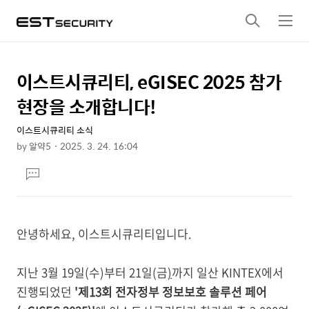
검
메
색
뉴
이스트시큐리티, eGISEC 2025 참가
상
본
문
세
현장을 소개합니다!
제
컨
목
이스트시큐리티 소식
텐
by
알약5
2025. 3. 24. 16:04
츠
본
댓
문
글
달
기
안녕하세요, 이스트시큐리티입니다.
지난 3월 19일(수)부터 21일(금
)
까지 일산 KINTEX에서
진행되었던
'제13회 전자정부 정보보호 솔루션 페어