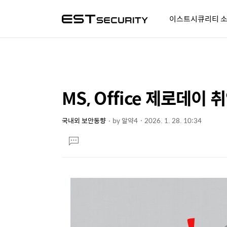
이스트시큐리티 
알약人 이야기
이벤트
시
MS, Office 제로데이
상
본
문
세
제
국내외 보안동향
by
알약4
2026. 1. 28. 10:34
컨
본
목
텐
댓
문
글
츠
달
기