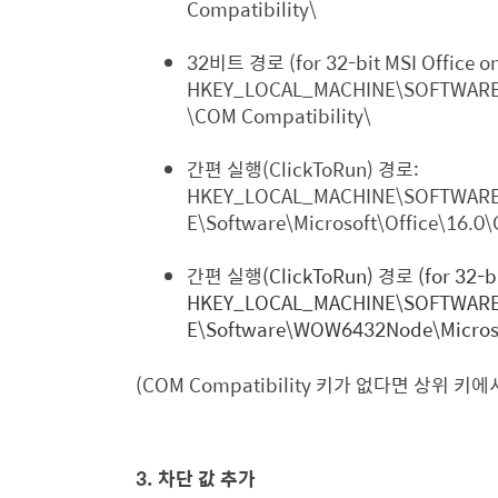
Compatibility\
32
비트 경로
(for 32-bit MSI Office 
HKEY_LOCAL_MACHINE\SOFTWARE\
\COM Compatibility\
간편 실행
(ClickToRun)
경로
:
HKEY_LOCAL_MACHINE\SOFTWARE\M
E\Software\Microsoft\Office\16.
간편 실행
(ClickToRun)
경로
(for 32-b
HKEY_LOCAL_MACHINE\SOFTWARE\M
E\Software\WOW6432Node\Microso
(COM Compatibility
키가 없다면 상위 키에
3.
차단 값 추가