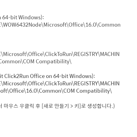
on 64-bit Windows):
WOW6432Node\Microsoft\Office\16.0\Common
icrosoft\Office\ClickToRun\REGISTRY\MACHIN
0\Common\COM Compatibility\
it Click2Run Office on 64-bit Windows):
icrosoft\Office\ClickToRun\REGISTRY\MACHIN
ft\Office\16.0\Common\COM Compatibility\
서 마우스 우클릭 후
[
새로 만들기
>
키
]
로 생성합니다.
)