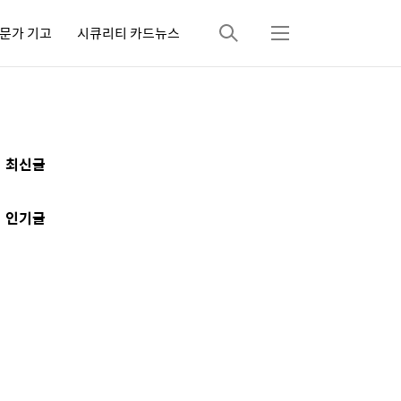
문가 기고
시큐리티 카드뉴스
검
메
색
뉴
추
최신글
가
정
인기글
보