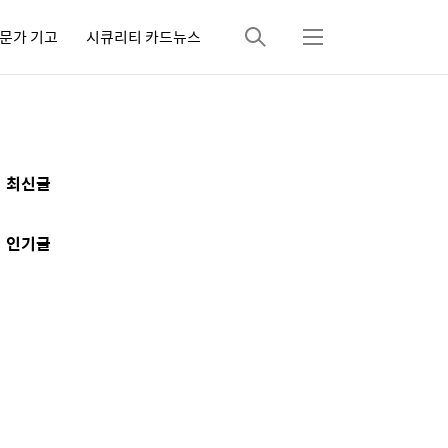
문가 기고
시큐리티 카드뉴스
검
메
색
뉴
추
최신글
가
정
인기글
보