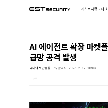
이스트시큐리티 
알약人 이야기
이벤트
시
AI 에이전트 확장 마켓플
상
본
문
세
급망 공격 발생
제
컨
목
텐
국내외 보안동향
by
알약4
2026. 2. 12. 18:04
본
츠
댓
문
글
달
기