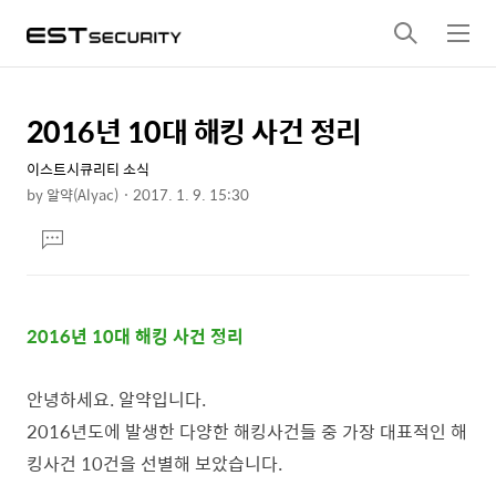
검
메
색
뉴
2016년 10대 해킹 사건 정리
상
본
문
세
이스트시큐리티 소식
제
컨
by
알약(Alyac)
2017. 1. 9. 15:30
목
본
텐
댓
문
츠
글
달
기
2016년 10대 해킹 사건 정리
안녕하세요. 알약입니다.
2016년도에 발생한 다양한 해킹사건들 중 가장 대표적인 해
킹사건 10건을 선별해 보았습니다.