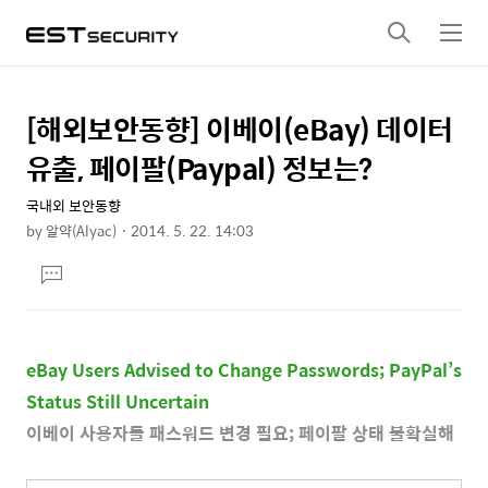
검
메
색
뉴
[해외보안동향] 이베이(eBay) 데이터
상
본
문
세
유출, 페이팔(Paypal) 정보는?
제
컨
목
국내외 보안동향
텐
by
알약(Alyac)
2014. 5. 22. 14:03
츠
본
댓
문
글
달
기
eBay Users Advised to Change Passwords; PayPal’s
Status Still Uncertain
이베이 사용자들 패스워드 변경 필요; 페이팔 상태 불확실해