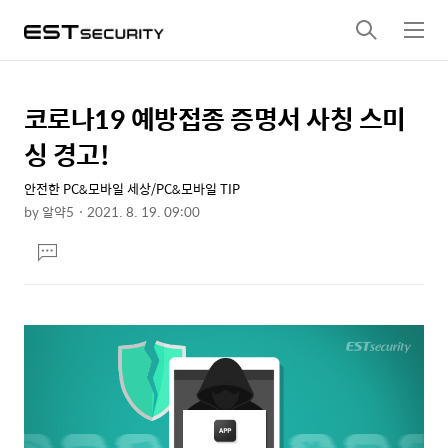
검
메
색
뉴
코로나19 예방접종 증명서 사칭 스미
상
본
문
세
싱 경고!
제
컨
목
안전한 PC&모바일 세상/PC&모바일 TIP
텐
by
알약5
2021. 8. 19. 09:00
츠
본
댓
문
글
달
기