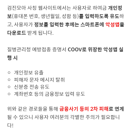
검진모아 사칭 웹사이트에서는 사용자로 하여금
개인정
보
(휴대폰 번호, 생년월일, 성함 등)
를
입력하도록 유도
하
고, 사용자가
정보를 입력한 후에는 스마트폰에
악성앱
을
다운로드
받게 됩니다.
질병관리청 예방접종 증명서
COOV로 위장한 악성앱 실
행 시
개인정보 유출
피해자 문자 메시지 탈취
신분증 전송 유도
계좌번호 등의 금융정보 입력 유도
위와 같은 경로들을 통해
금융사기 등의 2차 피해
로 연계
될 수 있으니 사용자 여러분의 각별한 주의가 필요합니
다!