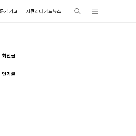
문가 기고
시큐리티 카드뉴스
검
메
색
뉴
추
최신글
가
정
인기글
보