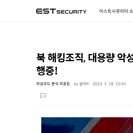
이스트시큐리티 
알약人 이야기
이벤트
시
북 해킹조직, 대용량 악
상
본
문
세
행중!
제
컨
목
텐
악성코드 분석 리포트
by
알약4
2023. 5. 18. 13:41
본
츠
댓
문
글
달
기