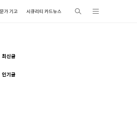
문가 기고
시큐리티 카드뉴스
검
메
색
뉴
추
최신글
가
정
인기글
보