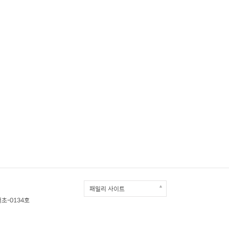
▲
패밀리 사이트
서초-0134호