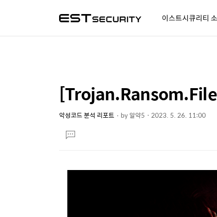
이스트시큐리티 
알약人 이야기
이벤트
시
[Trojan.Ransom.F
상
본
문
세
제
악성코드 분석 리포트
by
알약5
2023. 5. 26. 11:00
컨
본
목
텐
댓
문
글
츠
달
기