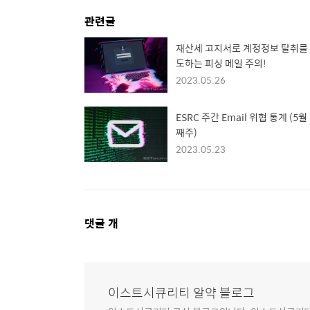
관련글
재산세 고지서로 계정정보 탈취를
도하는 피싱 메일 주의!
2023.05.26
ESRC 주간 Email 위협 통계 (5월
째주)
2023.05.23
댓
댓글
개
글
영
역
이스트시큐리티 알약 블로그