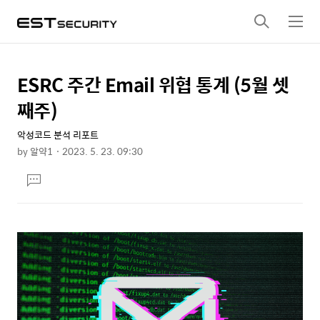
검
메
색
뉴
ESRC 주간 Email 위협 통계 (5월 셋
상
본
문
세
째주)
제
컨
목
악성코드 분석 리포트
텐
by
알약1
2023. 5. 23. 09:30
츠
본
댓
문
글
달
기