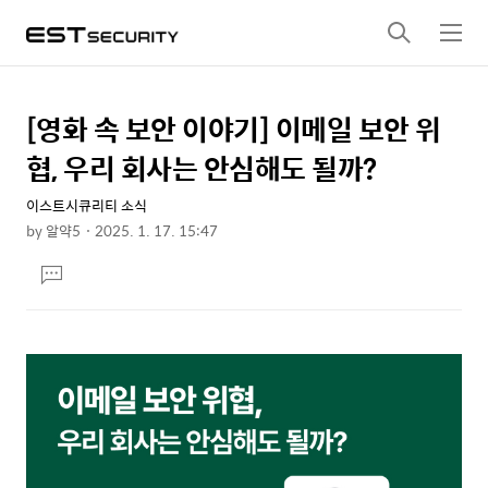
검
메
색
뉴
[영화 속 보안 이야기] 이메일 보안 위
상
본
문
세
협, 우리 회사는 안심해도 될까?
제
컨
목
이스트시큐리티 소식
텐
by
알약5
2025. 1. 17. 15:47
츠
본
댓
문
글
달
기