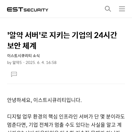
검
메
색
뉴
'알약 서버'로 지키는 기업의 24시간
상
본
문
세
보안 체계
제
컨
목
이스트시큐리티 소식
텐
by
알약5
2025. 6. 4. 16:58
츠
본
댓
문
글
달
기
안녕하세요, 이스트시큐리티입니다.
디지털 업무 환경의 핵심 인프라인 서버가 단 몇 분이라도
멈춘다면, 기업 전체가 멈출 수도 있다는 사실을 알고 계