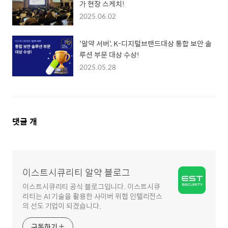
가 현장 스케치!
2025.06.02
'알약 서버', K-디지털브랜드대상 통합 보안 솔
루션 부문 대상 수상!
2025.05.28
댓
댓글
개
글
영
역
이스트시큐리티 알약 블로그
이스트시큐리티 공식 블로그입니다. 이스트시큐
리티는 AI 기술을 활용한 사이버 위협 인텔리전스
의 선도 기업이 되겠습니다.
구독하기