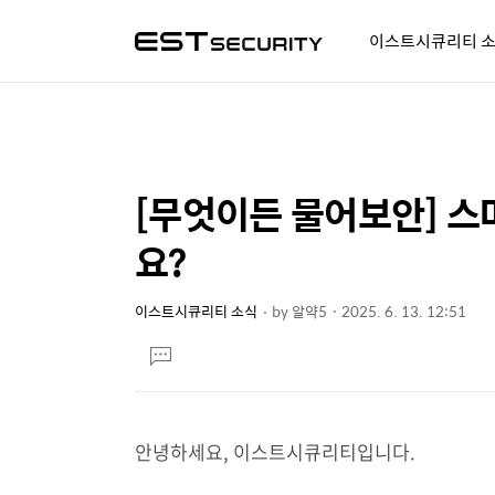
이스트시큐리티 
알약人 이야기
이벤트
시
[무엇이든 물어보안] 
상
본
문
세
요?
제
컨
목
텐
이스트시큐리티 소식
by
알약5
2025. 6. 13. 12:51
본
츠
댓
문
글
달
기
안녕하세요, 이스트시큐리티입니다.