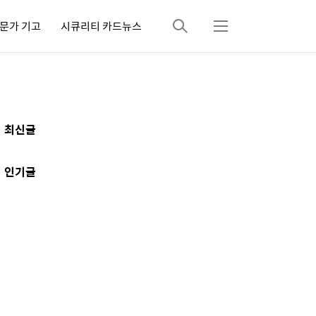
문가 기고
시큐리티 카드뉴스
검
메
색
뉴
추
최신글
가
정
인기글
보