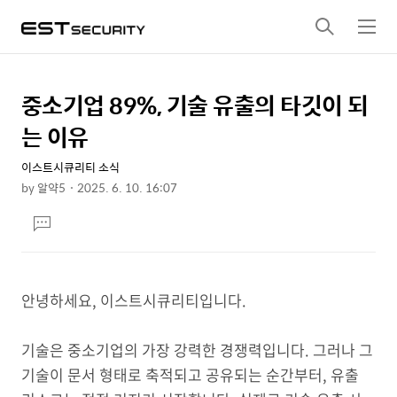
검
메
색
뉴
중소기업 89%, 기술 유출의 타깃이 되
상
본
문
세
는 이유
제
컨
목
이스트시큐리티 소식
텐
by
알약5
2025. 6. 10. 16:07
츠
본
댓
문
글
달
기
안녕하세요, 이스트시큐리티입니다.
기술은 중소기업의 가장 강력한 경쟁력입니다. 그러나 그
기술이 문서 형태로 축적되고 공유되는 순간부터, 유출