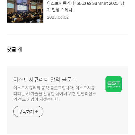
이스트시큐리티 'SECaaS Summit 2025' 참
가 현장 스케치!
2025.06.02
댓
댓글
개
글
영
역
이스트시큐리티 알약 블로그
이스트시큐리티 공식 블로그입니다. 이스트시큐
리티는 AI 기술을 활용한 사이버 위협 인텔리전스
의 선도 기업이 되겠습니다.
구독하기