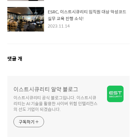
ESRC, 이스트시큐리티 임직원 대상 악성코드
실무 교육 진행 소식!
2023.11.14
댓
댓글
개
글
영
역
이스트시큐리티 알약 블로그
이스트시큐리티 공식 블로그입니다. 이스트시큐
리티는 AI 기술을 활용한 사이버 위협 인텔리전스
의 선도 기업이 되겠습니다.
구독하기