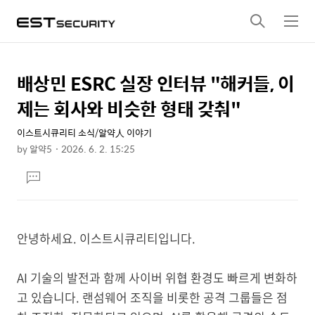
검
메
색
뉴
배상민 ESRC 실장 인터뷰 "해커들, 이
상
본
문
세
제는 회사와 비슷한 형태 갖춰"
제
컨
목
이스트시큐리티 소식/알약人 이야기
텐
by
알약5
2026. 6. 2. 15:25
츠
본
댓
문
글
달
기
안녕하세요. 이스트시큐리티입니다.
AI 기술의 발전과 함께 사이버 위협 환경도 빠르게 변화하
고 있습니다. 랜섬웨어 조직을 비롯한 공격 그룹들은 점