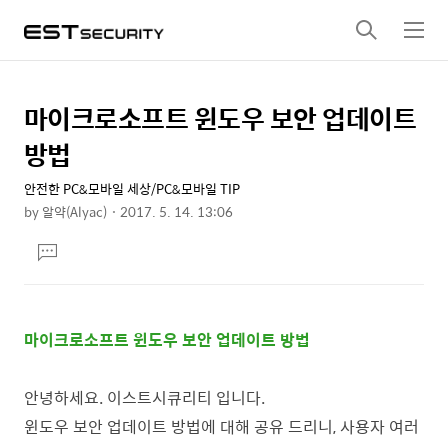
검
메
색
뉴
마이크로소프트 윈도우 보안 업데이트
상
본
문
세
방법
제
컨
목
안전한 PC&모바일 세상/PC&모바일 TIP
텐
by
알약(Alyac)
2017. 5. 14. 13:06
츠
본
댓
문
글
달
기
마이크로소프트 윈도우 보안 업데이트 방법
안녕하세요.
이스트시큐리티 입니다.
윈도우 보안 업데이트 방법에 대해 공유 드리니, 사용자 여러