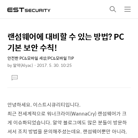
검
메
색
뉴
랜섬웨어에 대비할 수 있는 방법? PC
상
본
문
세
기본 보안 수칙!
제
컨
목
안전한 PC&모바일 세상/PC&모바일 TIP
텐
by
알약(Alyac)
2017. 5. 30. 10:25
츠
본
댓
문
글
달
기
안녕하세요. 이스트시큐리티입니다.
최근 전세계적으로 워너크라이(WannaCry) 랜섬웨어가 크
게 이슈화되었습니다. 알약 블로그에도 많은 분들이 방문하
셔서 조치 방법을 문의해주셨는데요. 랜섬웨어뿐만 아니라,