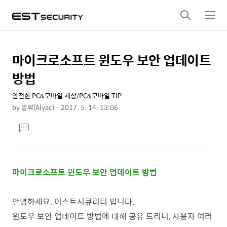
검
메
색
뉴
마이크로소프트 윈도우 보안 업데이트
상
본
문
세
방법
제
컨
목
안전한 PC&모바일 세상/PC&모바일 TIP
텐
by
알약(Alyac)
2017. 5. 14. 13:06
츠
본
댓
문
글
달
기
마이크로소프트 윈도우 보안 업데이트 방법
안녕하세요.
이스트시큐리티 입니다.
윈도우 보안 업데이트 방법에 대해 공유 드리니, 사용자 여러